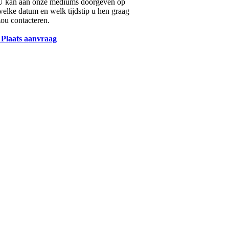
U kan aan onze mediums doorgeven op
welke datum en welk tijdstip u hen graag
zou contacteren.
Plaats aanvraag