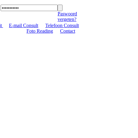
Paswoord
vergeten?
it
|
E-mail Consult
|
Telefoon Consult
|
Foto Reading
|
Contact