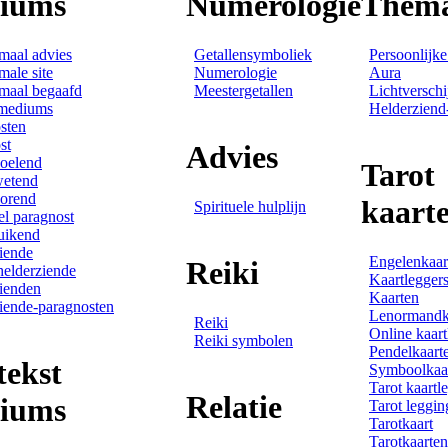
iums
Numerologie
Thema
maal advies
Getallensymboliek
Persoonlijk
male site
Numerologie
Aura
maal begaafd
Meestergetallen
Lichtverschi
 mediums
Helderziend
sten
st
Advies
oelend
Tarot
wetend
orend
kaart
Spirituele hulplijn
el paragnost
uikend
iende
Engelenkaar
Reiki
helderziende
Kaartlegger
ienden
Kaarten
iende-paragnosten
Lenormandk
Reiki
Online kaar
Reiki symbolen
Pendelkaart
tekst
Symboolkaa
Tarot kaartl
Relatie
iums
Tarot leggin
Tarotkaart
Tarotkaarten