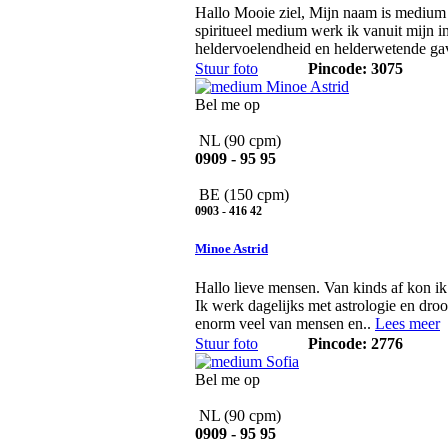
Hallo Mooie ziel, Mijn naam is medium 
spiritueel medium werk ik vanuit mijn int
heldervoelendheid en helderwetende ga
Stuur foto
Pincode: 3075
Bel me op
NL
(90 cpm)
0909 - 95 95
BE
(150 cpm)
0903 - 416 42
Minoe Astrid
Hallo lieve mensen. Van kinds af kon ik
Ik werk dagelijks met astrologie en dro
enorm veel van mensen en..
Lees meer
Stuur foto
Pincode: 2776
Bel me op
NL
(90 cpm)
0909 - 95 95