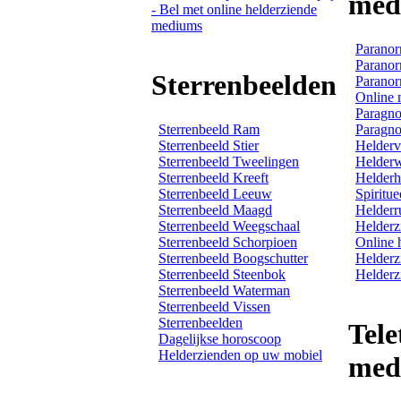
med
Paranor
Paranor
Sterrenbeelden
Paranor
Online
Paragno
Sterrenbeeld Ram
Paragno
Sterrenbeeld Stier
Helderv
Sterrenbeeld Tweelingen
Helder
Sterrenbeeld Kreeft
Helderh
Sterrenbeeld Leeuw
Spiritue
Sterrenbeeld Maagd
Helderr
Sterrenbeeld Weegschaal
Helderz
Sterrenbeeld Schorpioen
Online 
Sterrenbeeld Boogschutter
Helderz
Sterrenbeeld Steenbok
Helderz
Sterrenbeeld Waterman
Sterrenbeeld Vissen
Sterrenbeelden
Tele
Dagelijkse horoscoop
Helderzienden op uw mobiel
med