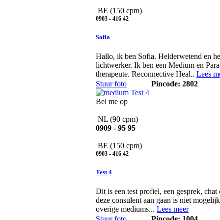
BE
(150 cpm)
0903 - 416 42
Sofia
Hallo, ik ben Sofia. Helderwetend en h
lichtwerker. Ik ben een Medium en Para
therapeute. Reconnective Heal..
Lees m
Stuur foto
Pincode: 2802
Bel me op
NL
(90 cpm)
0909 - 95 95
BE
(150 cpm)
0903 - 416 42
Test 4
Dit is een test profiel, een gesprek, chat
deze consulent aan gaan is niet mogelijk .
overige mediums...
Lees meer
Stuur foto
Pincode: 1004