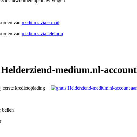
recte antwoorden op al uw vragen
oorden van
mediums via e-mail
oorden van
mediums via telefoon
 Helderziend-medium.nl-account
ij eerste kredietoplading
r bellen
r