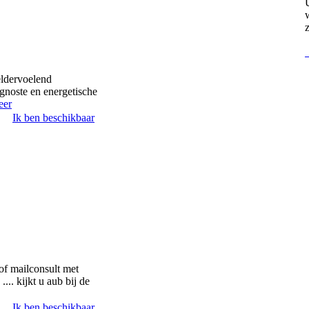
eldervoelend
gnoste en energetische
eer
Ik ben beschikbaar
 of mailconsult met
... kijkt u aub bij de
Ik ben beschikbaar