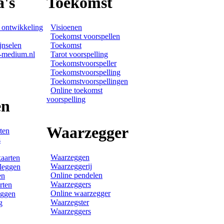
's
Toekomst
e ontwikkeling
Visioenen
Toekomst voorspellen
jnselen
Toekomst
-medium.nl
Tarot voorspelling
Toekomstvoorspeller
Toekomstvoorspelling
Toekomstvoorspellingen
Online toekomst
voorspelling
en
Waarzegger
ten
s
Waarzeggen
aarten
Waarzeggerij
tleggen
Online pendelen
en
Waarzeggers
rten
Online waarzegger
eggen
Waarzegster
g
Waarzeggers